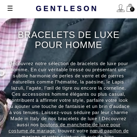
Basculer
☰
GENTLESON
0
la
navigation
BRACELETS DE LUXE
POUR HOMME
Découvrez notre sélection de bracelets de luxe pour
homme. En cuir véritable tressé ou présentant une
subtile harmonie de perles de verre et de pierres
naturelles comme l’hématite, la paésine, le Lapis
lazuli, l’agate, l’œil de tigre ou encore la corneline.
Ces accessoires homme élégants ou plus casual,
contribuent à affirmer votre style, parfaire votre look
ou ajouter une touche de fantaisie et un brin d’audace
à vos tenues. Laissez-vous séduire par leur charme
Made in Italy de nos bracelets de luxe ! Découvrez
aussi nos
boutons de manchette de luxe pour
costume de mariage
, trouvez votre
nœud papillon de
mariage
et votre
ceinture en cuir de luxe
.