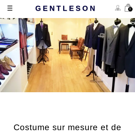
Basculer
☰
GENTLESON
0
la
navigation
Costume sur mesure et de