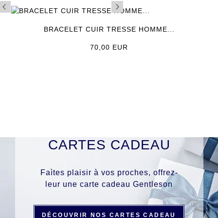
BRACELET CUIR TRESSE HOMME...
Prix
70,00 EUR
CARTES CADEAU
Faìtes plaisir à vos proches, offrez-
leur une carte cadeau Gentleson
DÉCOUVRIR NOS CARTES CADEAU