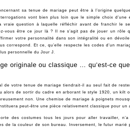
concernant sa tenue de mariage peut être à l’origine quelq
nterrogations vont bien plus loin que le simple choix d’une é
a vraie question à laquelle réfléchir avant de franchir le se
ez-vous être ce jour là ? Il ne s’agit pas de jouer un rôle q
affirmer votre personnalité dans son intégralité ou en dévoi
s correspond. Et ce, qu’elle respecte les codes d’un mariage
plus personnelle du Jour J.
e originale ou classique … qu’est-ce que 
al de votre tenue de mariage tiendrait-il au seul fait de res
ou alors de sortir du cadre en arborant le style 1920, un kil
eureusement non. Une chemise de mariage à poignets mousqu
nstituera peut-être une pièce relativement classique pour un 
orte des costumes tous les jours pour aller travailler, n’
ces de la couleur de son bureau. Inversement, le futur marié