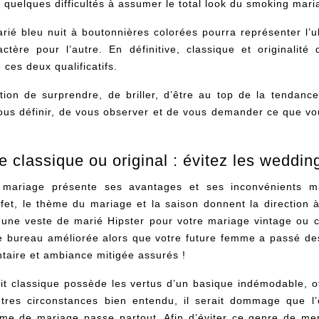
 quelques difficultés à assumer le total look du smoking mari
é bleu nuit à boutonnières colorées pourra représenter l’ul
actère
pour l’autre. En définitive, classique et originalit
ces deux qualificatifs.
ntion de surprendre, de briller, d’être au top de la tendan
ous définir, de vous observer et de vous demander ce que vo
classique ou original : évitez les wedding
mariage présente ses avantages et ses inconvénients m
fet, le thème du mariage et la saison donnent la direction 
une veste de marié Hipster pour votre mariage vintage ou c
e bureau améliorée alors que votre future femme a passé des
ntaire et ambiance mitigée assurés !
t classique possède les vertus d’un basique indémodable, off
utres circonstances bien entendu, il serait dommage que 
ume de mariage
passe partout. Afin d’éviter ce genre de me