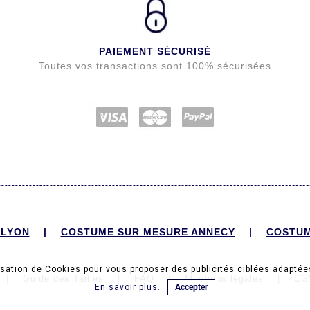
PAIEMENT SÉCURISÉ
Toutes vos transactions sont 100% sécurisées
 LYON
|
COSTUME SUR MESURE ANNECY
|
COSTUM
isation de Cookies pour vous proposer des publicités ciblées adaptées
|
Guide des Tailles
|
FAQ
|
Mentions légales
|
CG
En savoir plus.
Accepter
© 2022 Gentleson. Tous droits réservés.