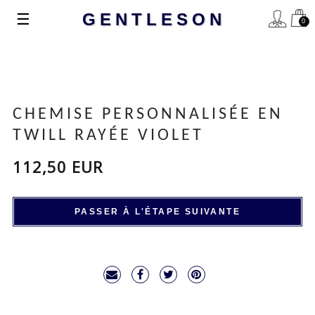
Basculer
☰
GENTLESON
0
la
navigation
CHEMISE PERSONNALISÉE EN
TWILL RAYÉE VIOLET
112,50 EUR
PASSER À L'ÉTAPE SUIVANTE